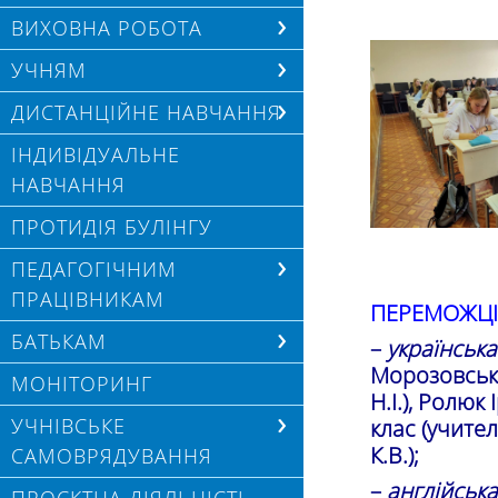
ВИХОВНА РОБОТА
УЧНЯМ
ДИСТАНЦІЙНЕ НАВЧАННЯ
ІНДИВІДУАЛЬНЕ
НАВЧАННЯ
ПРОТИДІЯ БУЛІНГУ
ПЕДАГОГІЧНИМ
ПРАЦІВНИКАМ
ПЕРЕМОЖЦІ
БАТЬКАМ
–
українська
Морозовська
МОНІТОРИНГ
Н.І.), Ролюк
УЧНІВСЬКЕ
клас (учител
К.В.);
САМОВРЯДУВАННЯ
–
англійська