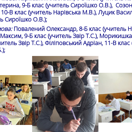
атерина, 9-Б клас (учитель Сироїшко О.В.), Созо
10-В клас (учитель Нарівська М.В.), Луцик Васил
ь Сироїшко О.В.);
ова:
Повалений Олександр, 8-Б клас (учитель 
о Максим, 9-Б клас (учитель Звір Т.С.), Морикишк
читель Звір Т.С.), Філіповський Адріан, 11-В клас
);