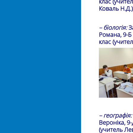
клас (учител
Коваль Н.Д.)
– біологія:
З
Романа, 9-Б 
клас (учител
– географія:
Вероніка, 9-
(учитель Лев