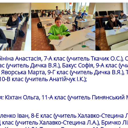
ініна Анастасія, 7-А клас (учитель Ткачик О.С.),
ас (учитель Дичка В.Я.), Бакус Софія, 9-А клас (у
, Яворська Марта, 9-Г клас (учитель Дичка В.Я.),
0-В клас (учитель Анатійчук І.К.);
я:
Кіхтан Ольга, 11-А клас (учитель Пинянський М
енко Іван, 8-Е клас (учитель Халавко-Стецина Л
 клас (учитель Халавко-Стецина Л.А.), Бричко Лі