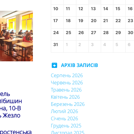
10
11
12
13
14
15
16
17
18
19
20
21
22
23
24
25
26
27
28
29
30
31
1
2
3
4
5
6
archive
АРХІВ ЗАПИСІВ
Серпень 2026
Червень 2026
Травень 2026
тель
Квітень 2026
Хлібишин
Березень 2026
на, 10-В
Лютий 2026
ль Жезло
Січень 2026
Грудень 2025
оростенська
Листопад 2025