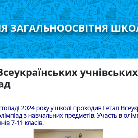
НЯ ЗАГАЛЬНООСВІТНЯ ШКО
 Всеукраїнських учнівськи
ад
стопаді 2024 року у школі проходив І етап Всеу
олімпіад з навчальних предметів. Участь в олім
нів 7-11 класів.