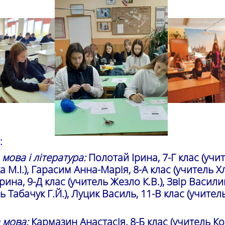
:
 мова і література:
Полотай Ірина, 7-Г клас (учи
 М.І.), Гарасим Анна-Марія, 8-А клас (учитель 
 Ірина, 9-Д клас (учитель Жезло К.В.), Звір Васили
ь Табачук Г.Й.), Луцик Василь, 11-В клас (учите
 мова:
Кармазин Анастасія, 8-Б клас (учитель К