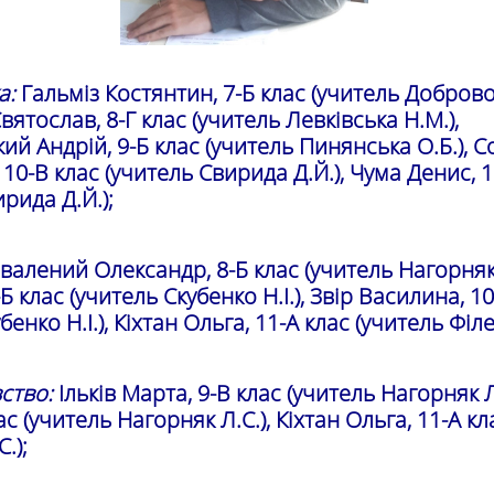
а:
Гальміз Костянтин, 7-Б клас (учитель Добров
 Святослав, 8-Г клас (учитель Левківська Н.М.),
ий Андрій, 9-Б клас (учитель Пинянська О.Б.), 
10-В клас (учитель Свирида Д.Й.), Чума Денис, 1
рида Д.Й.);
алений Олександр, 8-Б клас (учитель Нагорняк 
Б клас (учитель Скубенко Н.І.), Звір Василина, 1
бенко Н.І.), Кіхтан Ольга, 11-А клас (учитель Філев
ство:
Ільків Марта, 9-В клас (учитель Нагорняк Л
ас (учитель Нагорняк Л.С.), Кіхтан Ольга, 11-А кл
.);