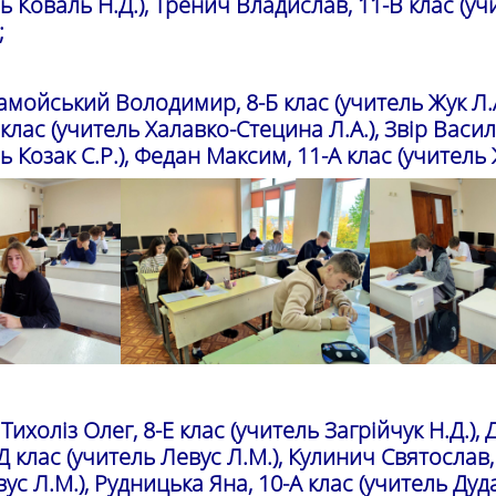
ь Коваль Н.Д.), Тренич Владислав, 11-В клас (уч
;
амойський Володимир, 8-Б клас (учитель Жук Л.А
клас (учитель Халавко-Стецина Л.А.), Звір Васил
ь Козак С.Р.), Федан Максим, 11-А клас (учитель Ж
Тихоліз Олег, 8-Е клас (учитель Загрійчук Н.Д.),
Д клас (учитель Левус Л.М.), Кулинич Святослав,
ус Л.М.), Рудницька Яна, 10-А клас (учитель Дудак