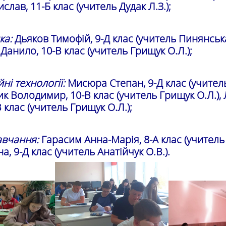
лав, 11-Б клас (учитель Дудак Л.З.);
ка:
Дьяков Тимофій, 9-Д клас (учитель Пинянська
анило, 10-В клас (учитель Грищук О.Л.);
йні технології:
Мисюра Степан, 9-Д клас (учител
ник Володимир, 10-В клас (учитель Грищук О.Л.),
 клас (учитель Грищук О.Л.);
авчання:
Гарасим Анна-Марія, 8-А клас (учитель 
а, 9-Д клас (учитель Анатійчук О.В.).