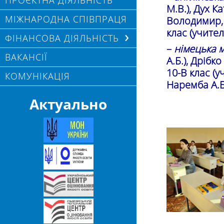
ПРОЄКТНА ДІЯЛЬНІСТЬ
М.В.), Дух К
МІЖНАРОДНА СПІВПРАЦЯ
Володимир, 
клас (учител
ФІНАНСОВА ДІЯЛЬНІСТЬ
–
німецька м
ВАКАНСІЇ
А.Б.), Дрібк
10-В клас (у
КОМУНІКАЦІЯ
Наремба А.Б.
Актуально