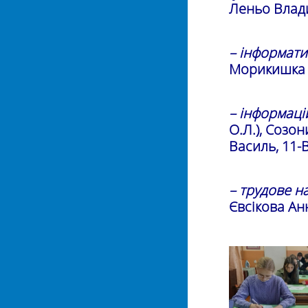
Леньо Владис
– інформати
Морикишка Д
– інформаці
О.Л.), Созо
Василь, 11-В
– трудове н
Євсікова Анн