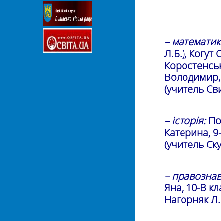
– математик
Л.Б.), Когут
Коростенськ
Володимир, 
(учитель Сви
– історія:
Пов
Катерина, 9-
(учитель Ску
– правознав
Яна, 10-В кл
Нагорняк Л.С