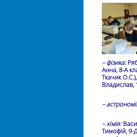
– фізика:
Ряб
Анна, 8-А кл
Ткачик О.С.)
Владислав, 1
– астрономі
– хімія:
Васил
Тимофій, 9-Д