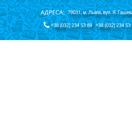
АДРЕСА:
79031, м. Львів, вул. Я. Гашек
+38 (032) 234 53 88
,
+38 (032) 234 53