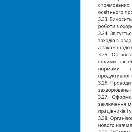
спрямованих
освітнього пр
3.33. Виносит
роботи з охор
3.24. Звітуєт
заходів з озд
а також щодо 
3.25. Органі
іншими засоб
нормами і ін
продуктивної п
3.26. Провод
захворювань пр
3.27. Оформл
заключення м
працівників і у
3.38. Організ
нового навчаль