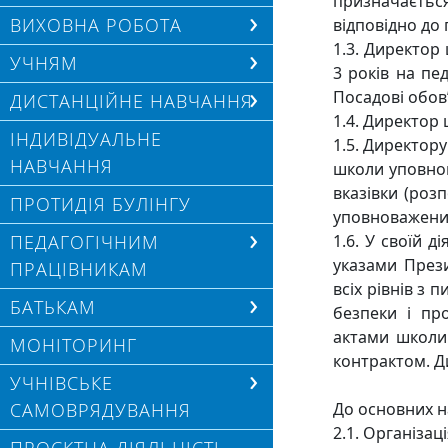
призначаєтьс
ВИХОВНА РОБОТА
відповідно до
1.3. Директор
УЧНЯМ
3 років на пе
Посадові обов
ДИСТАНЦІЙНЕ НАВЧАННЯ
1.4. Директор
ІНДИВІДУАЛЬНЕ
1.5. Директор
НАВЧАННЯ
школи уповнов
вказівки (роз
ПРОТИДІЯ БУЛІНГУ
уповноважений
ПЕДАГОГІЧНИМ
1.6. У своїй 
указами Прези
ПРАЦІВНИКАМ
всіх рівнів з 
БАТЬКАМ
безпеки і пр
актами школи
МОНІТОРИНГ
контрактом. Д
УЧНІВСЬКЕ
САМОВРЯДУВАННЯ
До основних н
2.1. Організац