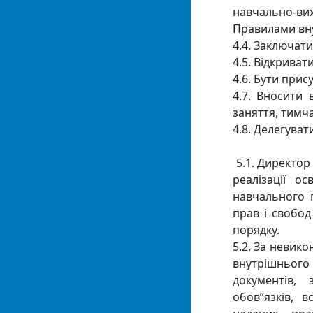
навчально-в
Правилами вн
4.4. Заключати
4.5. Відкриват
4.6. Бути при
4.7. Вносити 
заняття, тимч
4.8. Делегува
5.1. Директор 
реалізації о
навчального п
прав і свобод
порядку.
5.2. За невик
внутрішньог
документів,
обов”язків, 