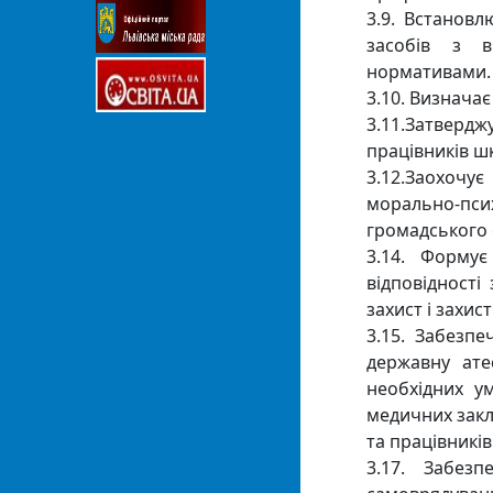
3.9. Встанов
засобів з в
нормативами.
3.10. Визначає
3.11.Затвердж
працівників шк
3.12.Заохочує
морально-пси
громадського 
3.14. Формує
відповідності
захист і захист
3.15. Забезпе
державну ате
необхідних у
медичних закл
та працівникі
3.17. Забез