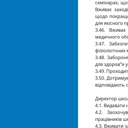
семінарах, що
Вживає заход
щодо покращен
для якісного п
3.46. Вжива
медичного обс
3.47. Забезп
фізіологічних
3.48. Заборо
для здоров”я у
3.49. Проходи
3.50. Дотриму
відповідають 
Директор школ
4.1. Видавати
4.2. Заохочу
працівників ш
4.3. Вживати 