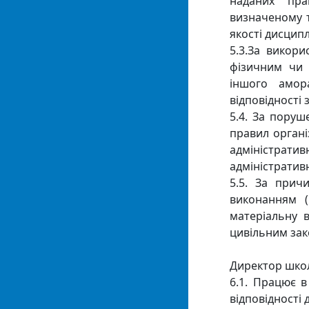
наданих пра
визначеному т
якості дисцип
5.3.За викори
фізичним чи 
іншого амор
відповідності
5.4. За поруш
правил органі
адміністрат
адміністратив
5.5. За прич
виконанням (
матеріальну в
цивільним за
Директор шко
6.1. Працює 
відповідності