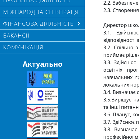
ПРОЄКТНА ДІЯЛЬНІСТЬ
2.2. Забезпеч
2.3. Створенн
МІЖНАРОДНА СПІВПРАЦЯ
ФІНАНСОВА ДІЯЛЬНІСТЬ
Директор школ
3.1. Здійсн
ВАКАНСІЇ
відповідності 
КОМУНІКАЦІЯ
3.2. Спільно 
приймає рішен
Актуально
3.3. Здійснює
освітніх про
навчальних г
локальних нор
3.4. Визначає
3.5.Вирішує н
та інші питан
3.6. Планує, к
3.7. Здійснює п
3.8. Визначає
професійної м