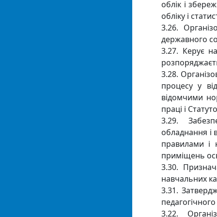
облік і збере
обліку і статис
3.26. Органі
державного со
3.27. Керує 
розпоряджаєт
3.28. Організ
процесу у ві
відомчими но
праці і Стату
3.29. Забезп
обладнання і 
правилами і 
приміщень осв
3.30. Призна
навчальних каб
3.31. Затверд
педагогічного
3.22. Орган