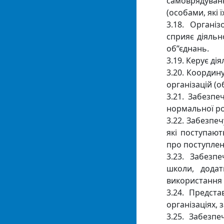
самоврядуван
(особами, які 
3.18. Органі
сприяє діяльн
об”єднань.
3.19. Керує ді
3.20. Координ
організацій (о
3.21. Забезпе
нормальної ро
3.22. Забезпе
які поступают
про поступленн
3.23. Забезп
школи, додат
використання 
3.24. Предст
організаціях, 
3.25. Забезп