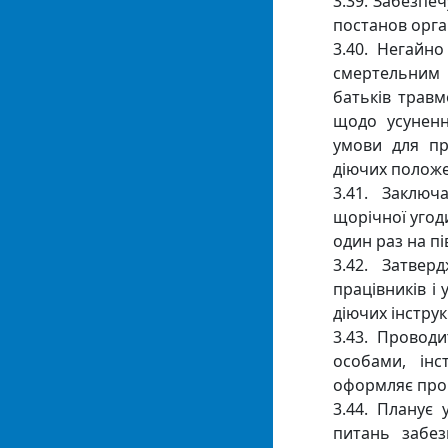
3.39. Забезпе
постанов орган
3.40. Негайн
смертельним 
батьків травм
щодо усуненн
умови для пр
діючих полож
3.41. Заключ
щорічної угод
один раз на пі
3.42. Затвер
працівників і
діючих інструк
3.43. Провод
особами, інс
оформляє пров
3.44. Планує
питань забез