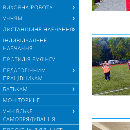
ВИХОВНА РОБОТА
УЧНЯМ
ДИСТАНЦІЙНЕ НАВЧАННЯ
ІНДИВІДУАЛЬНЕ
НАВЧАННЯ
ПРОТИДІЯ БУЛІНГУ
ПЕДАГОГІЧНИМ
ПРАЦІВНИКАМ
БАТЬКАМ
МОНІТОРИНГ
УЧНІВСЬКЕ
САМОВРЯДУВАННЯ