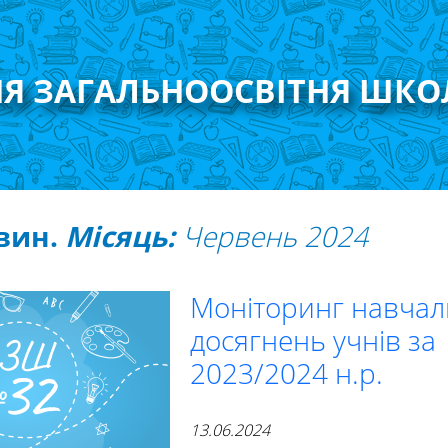
НЯ ЗАГАЛЬНООСВІТНЯ ШКО
овин.
Місяць:
Червень 2024
Моніторинг навча
досягнень учнів за
2023/2024 н.р.
13.06.2024