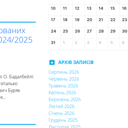
10
11
12
13
14
15
16
17
18
19
20
21
22
23
хованих
24
25
26
27
28
29
30
024/2025
31
1
2
3
4
5
6
archive
АРХІВ ЗАПИСІВ
Серпень 2026
і О. Бадалбейлі
Червень 2026
езпалько
Травень 2026
вич Буряк
Квітень 2026
ек…
Березень 2026
Лютий 2026
Січень 2026
Грудень 2025
Листопад 2025