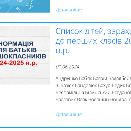
Детальніше
Список дітей, зара
до перших класів 2
н.р.
01.06.2024
Андрушко Баб’як Багрій Бадалбейл
З. Базюк Банделюк Бахур Бедик Б
Бесфамільна Білинський Богдано
Ваславик Вовк Волошин Вондрач
Детальніше