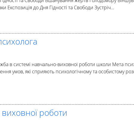
 Гідності та Свободи Вшанування жертв Голодомору Віншув
вки Експозиція до Дня Гідності та Свободи Зустріч…
психолога
ужба в системі навчально-виховної роботи школи Мета пси
ення умов, які сприяють психологічному та особистому роз
 виховної роботи