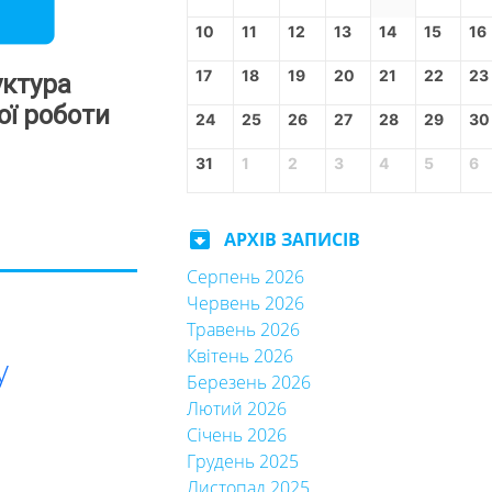
lder
10
11
12
13
14
15
16
17
18
19
20
21
22
23
уктура
ої роботи
24
25
26
27
28
29
30
31
1
2
3
4
5
6
archive
АРХІВ ЗАПИСІВ
Серпень 2026
Червень 2026
Травень 2026
Квітень 2026
у
Березень 2026
Лютий 2026
Січень 2026
Грудень 2025
Листопад 2025