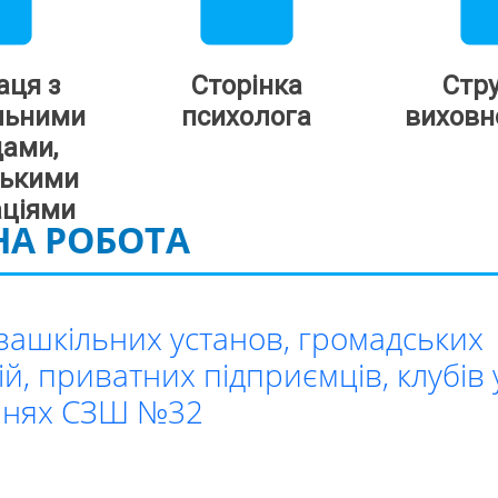
der
folder
fo
аця з
Сторінка
Стр
льними
психолога
виховн
дами,
ськими
аціями
А РОБОТА
зашкільних установ, громадських
ій, приватних підприємців, клубів 
ннях СЗШ №32