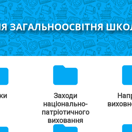
НЯ ЗАГАЛЬНООСВІТНЯ ШКО
der
folder
fo
ки
Заходи
Нап
національно-
виховн
патріотичного
виховання