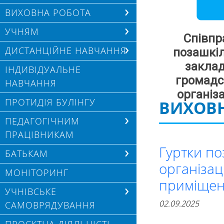
fol
ВИХОВНА РОБОТА
УЧНЯМ
Співпр
ДИСТАНЦІЙНЕ НАВЧАННЯ
позашкі
закла
ІНДИВІДУАЛЬНЕ
громад
НАВЧАННЯ
організ
ПРОТИДІЯ БУЛІНГУ
ВИХОВН
ПЕДАГОГІЧНИМ
ПРАЦІВНИКАМ
Гуртки по
БАТЬКАМ
організац
МОНІТОРИНГ
приміще
УЧНІВСЬКЕ
02.09.2025
САМОВРЯДУВАННЯ