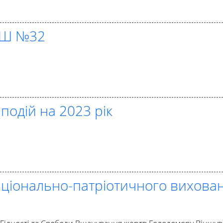
ЗШ №32
подій на 2023 рік
аціонально-патріотичного вихова