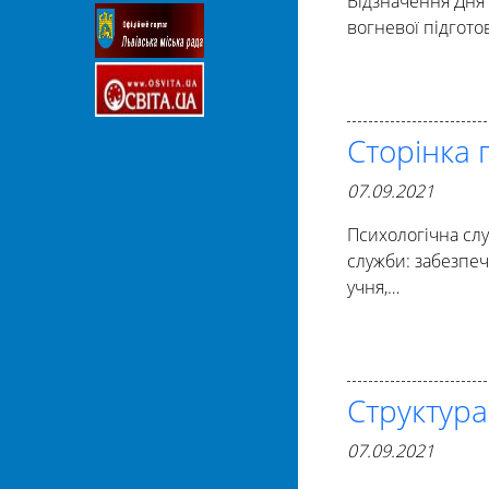
Відзначення Дня
вогневої підгото
Сторінка 
07.09.2021
Психологічна сл
служби: забезпеч
учня,…
Структура
07.09.2021