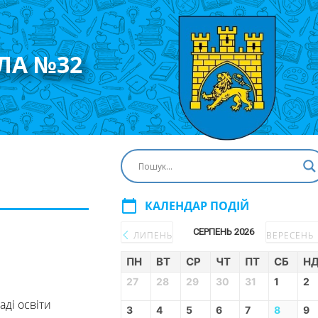
ЛА №32
calendar_today
КАЛЕНДАР ПОДІЙ
СЕРПЕНЬ 2026
ЛИПЕНЬ
ВЕРЕСЕНЬ
ПН
ВТ
СР
ЧТ
ПТ
СБ
Н
27
28
29
30
31
1
2
аді освіти
3
4
5
6
7
8
9