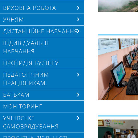
ВИХОВНА РОБОТА
УЧНЯМ
ДИСТАНЦІЙНЕ НАВЧАННЯ
ІНДИВІДУАЛЬНЕ
НАВЧАННЯ
ПРОТИДІЯ БУЛІНГУ
ПЕДАГОГІЧНИМ
ПРАЦІВНИКАМ
БАТЬКАМ
МОНІТОРИНГ
УЧНІВСЬКЕ
САМОВРЯДУВАННЯ