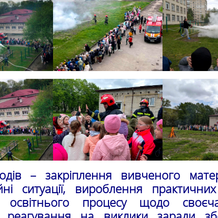
одів – закріплення вивченого мате
йні ситуації, вироблення практични
в освітнього процесу щодо своєч
 реагування на виклики заради зб