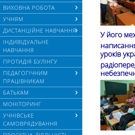
ВИХОВНА РОБОТА
УЧНЯМ
ДИСТАНЦІЙНЕ НАВЧАННЯ
У його меж
ІНДИВІДУАЛЬНЕ
написання
НАВЧАННЯ
уроків укр
ПРОТИДІЯ БУЛІНГУ
радіопер
небезпечн
ПЕДАГОГІЧНИМ
ПРАЦІВНИКАМ
БАТЬКАМ
МОНІТОРИНГ
УЧНІВСЬКЕ
САМОВРЯДУВАННЯ