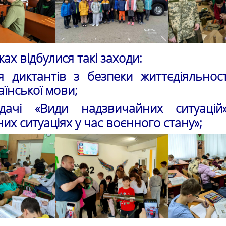
ах відбулися такі заходи:
 диктантів з безпеки життєдіяльност
аїнської мови;
едачі «Види надзвичайних ситуацій
их ситуаціях у час воєнного стану»;