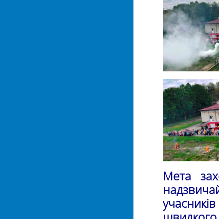
Мета зах
надзвича
учасникі
швидкого