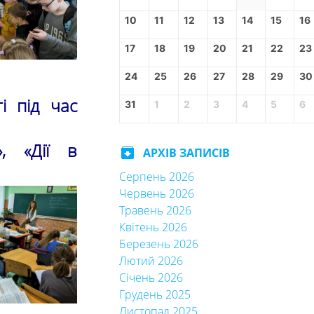
10
11
12
13
14
15
16
17
18
19
20
21
22
23
24
25
26
27
28
29
30
і під час
31
1
2
3
4
5
6
», «Дії в
archive
АРХІВ ЗАПИСІВ
Серпень 2026
Червень 2026
Травень 2026
Квітень 2026
Березень 2026
Лютий 2026
Січень 2026
Грудень 2025
Листопад 2025