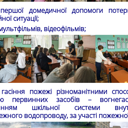
першої домедичної допомоги потер
ої ситуації;
мультфільмів, відеофільмів;
 гасіння пожежі різноманітними спос
ю первинних засобів – вогнегасн
танням шкільної системи внут
жного водопроводу, за участі пожежно