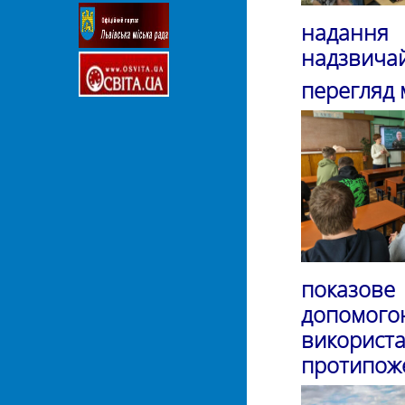
надання 
надзвичайн
перегляд 
показове
допомого
викорис
протипоже