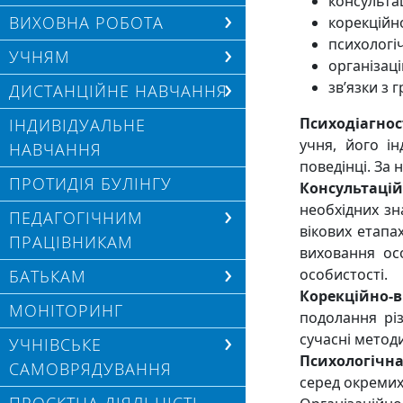
консульта
ВИХОВНА РОБОТА
корекційн
психологіч
УЧНЯМ
організац
зв’язки з 
ДИСТАНЦІЙНЕ НАВЧАННЯ
Психодіагно
ІНДИВІДУАЛЬНЕ
учня, його і
НАВЧАННЯ
поведінці. За
ПРОТИДІЯ БУЛІНГУ
Консультаці
необхідних зн
ПЕДАГОГІЧНИМ
вікових етапа
ПРАЦІВНИКАМ
виховання ос
особистості.
БАТЬКАМ
Корекційно-
МОНІТОРИНГ
подолання рі
сучасні методи
УЧНІВСЬКЕ
Психологічна
САМОВРЯДУВАННЯ
серед окремих 