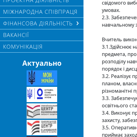
ПРОЄКТНА ДІЯЛЬНІСТЬ
свідомого виб
умовах.
МІЖНАРОДНА СПІВПРАЦЯ
2.3. Забезпеч
ФІНАНСОВА ДІЯЛЬНІСТЬ
навчальному з
ВАКАНСІЇ
Вчитель викону
КОМУНІКАЦІЯ
3.1.Здійснює 
предмета, про
Актуально
розподілу нав
порядок і дисц
3.2. Реалізує 
планом, власн
різноманітні 
3.3. Забезпечу
освітнього ста
3.4. Виконує 
захисту, забез
3.5. Оператив
приймає заход