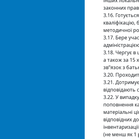
інших локальн
законних прав 
3.16. Готуєть
кваліфікацію,
методичної роб
3.17. Бере уча
адміністраціє
3.18. Чергує в
а також за 15 
зв”язок з бать
3.20. Проходи
3.21. Дотримує
відповідають 
3.22. У випадк
поповнення ка
матеріальні ці
відповідних до
інвентаризації
(не менш як 1 