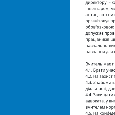
директору; –
інвентарем, м
агітацією з п
організовує п
обов”язковою 
допускає прове
працівників ш
навчально-вих
навчання для в
Вчитель має п
4.1. Брати уч
4.2. На захист 
4.3. Знайомить
діяльності, да
4.4. Захищати 
адвоката, у в
вчителем норм
4.5. На конфід