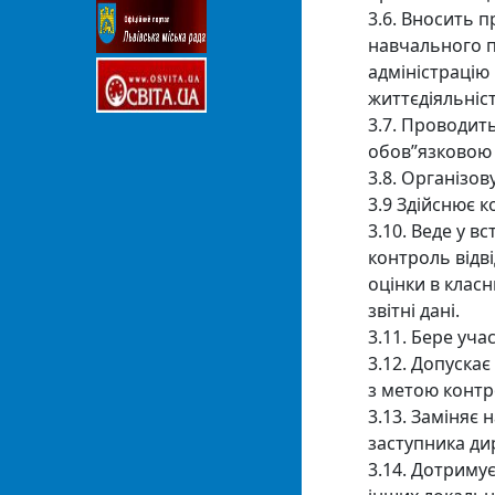
3.6. Вносить 
навчального п
адміністрацію
життєдіяльніст
3.7. Проводить
обов”язковою 
3.8. Організо
3.9 Здійснює к
3.10. Веде у 
контроль відві
оцінки в клас
звітні дані.
3.11. Бере уча
3.12. Допуска
з метою контро
3.13. Заміняє 
заступника ди
3.14. Дотриму