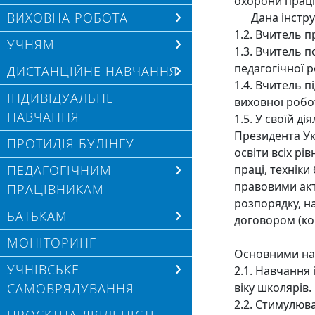
охорони праці 
ВИХОВНА РОБОТА
Дана інструкц
1.2. Вчитель п
УЧНЯМ
1.3. Вчитель 
педагогічної р
ДИСТАНЦІЙНЕ НАВЧАННЯ
1.4. Вчитель 
ІНДИВІДУАЛЬНЕ
виховної робо
НАВЧАННЯ
1.5. У своїй д
Президента Укр
ПРОТИДІЯ БУЛІНГУ
освіти всіх рі
ПЕДАГОГІЧНИМ
праці, техніки
правовими акт
ПРАЦІВНИКАМ
розпорядку, н
БАТЬКАМ
договором (ко
МОНІТОРИНГ
Основними нап
УЧНІВСЬКЕ
2.1. Навчання
САМОВРЯДУВАННЯ
віку школярів.
2.2. Стимулюва