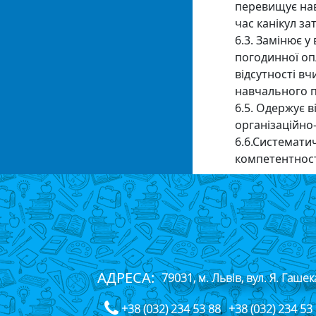
перевищує нав
час канікул з
6.3. Замінює 
погодинної опл
відсутності вч
навчального п
6.5. Одержує 
організаційно
6.6.Системати
компетентност
АДРЕСА:
79031, м. Львів, вул. Я. Гашек
+38 (032) 234 53 88
,
+38 (032) 234 53