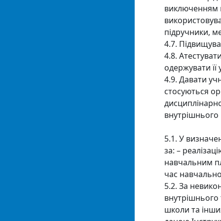
виключенням в
використовува
підручники, м
4.7. Підвищува
4.8. Атестуват
одержувати її 
4.9. Давати уч
стосуються орг
дисциплінарно
внутрішнього 
5.1. У визнач
за: – реалізац
навчальним пл
час навчально
5.2. За невик
внутрішнього 
школи та інши