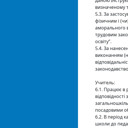
даною Інструк
визначеному 
5.3. За застос
фізичним і (ч
аморального в
трудовим зако
освіту”.
5.4. За нанесе
виконанням (н
відповідальніс
законодавств
Учитель:
6.1. Працює в
відповідності
загальношкіль
посадовими о
6.2. В період 
школи до педаг