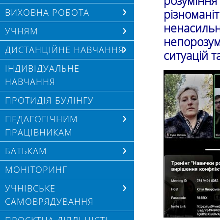
розуміння
ВИХОВНА РОБОТА
різномані
ненасил
УЧНЯМ
непорозу
ДИСТАНЦІЙНЕ НАВЧАННЯ
ситуацій т
ІНДИВІДУАЛЬНЕ
НАВЧАННЯ
ПРОТИДІЯ БУЛІНГУ
ПЕДАГОГІЧНИМ
ПРАЦІВНИКАМ
БАТЬКАМ
МОНІТОРИНГ
УЧНІВСЬКЕ
САМОВРЯДУВАННЯ