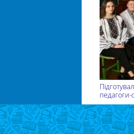
Підготува
педагоги-о