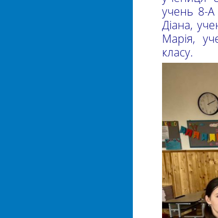
учень 8-А
Діана, уче
Марія, уч
класу.