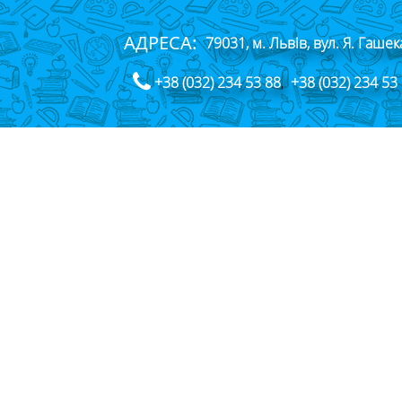
АДРЕСА:
79031, м. Львів, вул. Я. Гашек
+38 (032) 234 53 88
,
+38 (032) 234 53