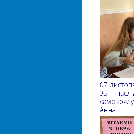
07 листоп
За наслі
самовряду
Анна.