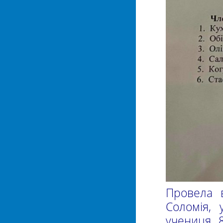
Провела 
Соломія, 
учениця 8