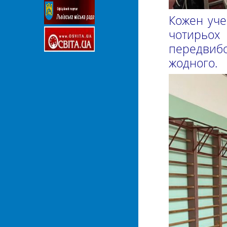
Кожен учен
чотирьох 
передвиб
жодного.