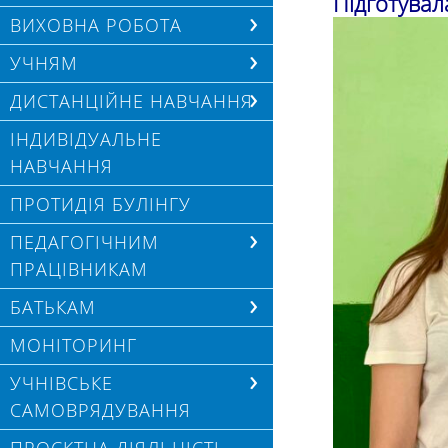
Підготувал
ВИХОВНА РОБОТА
УЧНЯМ
ДИСТАНЦІЙНЕ НАВЧАННЯ
ІНДИВІДУАЛЬНЕ
НАВЧАННЯ
ПРОТИДІЯ БУЛІНГУ
ПЕДАГОГІЧНИМ
ПРАЦІВНИКАМ
БАТЬКАМ
МОНІТОРИНГ
УЧНІВСЬКЕ
САМОВРЯДУВАННЯ