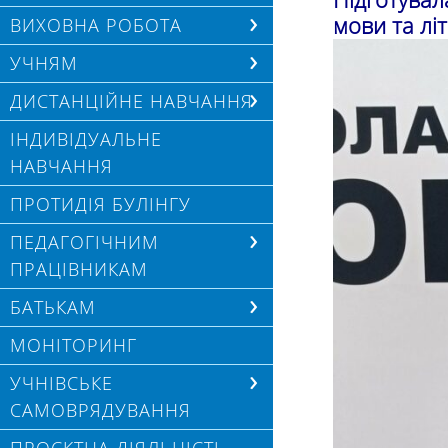
мови та лі
ВИХОВНА РОБОТА
УЧНЯМ
ДИСТАНЦІЙНЕ НАВЧАННЯ
ІНДИВІДУАЛЬНЕ
НАВЧАННЯ
ПРОТИДІЯ БУЛІНГУ
ПЕДАГОГІЧНИМ
ПРАЦІВНИКАМ
БАТЬКАМ
МОНІТОРИНГ
УЧНІВСЬКЕ
САМОВРЯДУВАННЯ