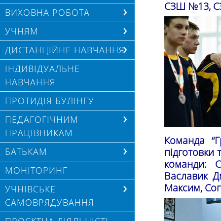
СЗШ №13, С
ВИХОВНА РОБОТА
УЧНЯМ
ДИСТАНЦІЙНЕ НАВЧАННЯ
ІНДИВІДУАЛЬНЕ
НАВЧАННЯ
ПРОТИДІЯ БУЛІНГУ
ПЕДАГОГІЧНИМ
ПРАЦІВНИКАМ
Команда “
БАТЬКАМ
підготовки 
команди: С
МОНІТОРИНГ
Ваславик Дм
Максим, Сопк
УЧНІВСЬКЕ
САМОВРЯДУВАННЯ