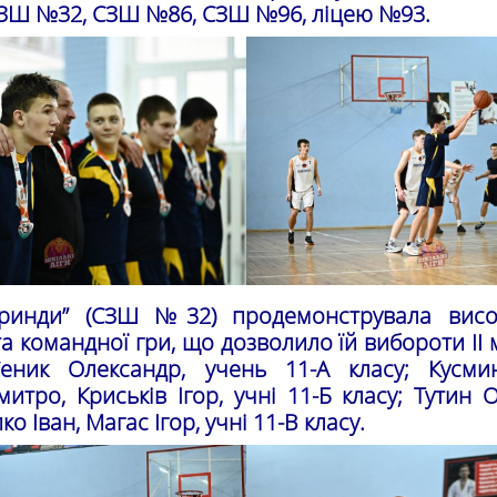
ЗШ №32, СЗШ №86, СЗШ №96, ліцею №93.
Гринди” (СЗШ №32) продемонструвала висо
та командної гри, що дозволило їй вибороти ІІ 
еник Олександр, учень 11-А класу; Кусми
итро, Криськів Ігор, учні 11-Б класу; Тутин О
о Іван, Магас Ігор, учні 11-В класу.