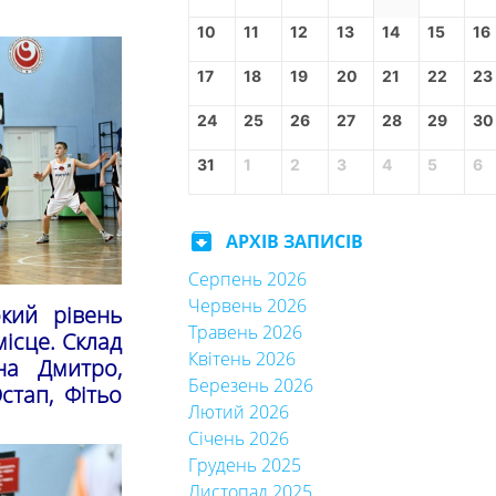
10
11
12
13
14
15
16
17
18
19
20
21
22
23
24
25
26
27
28
29
30
31
1
2
3
4
5
6
archive
АРХІВ ЗАПИСІВ
Серпень 2026
Червень 2026
кий рівень
Травень 2026
місце. Склад
Квітень 2026
на Дмитро,
Березень 2026
стап, Фітьо
Лютий 2026
Січень 2026
Грудень 2025
Листопад 2025